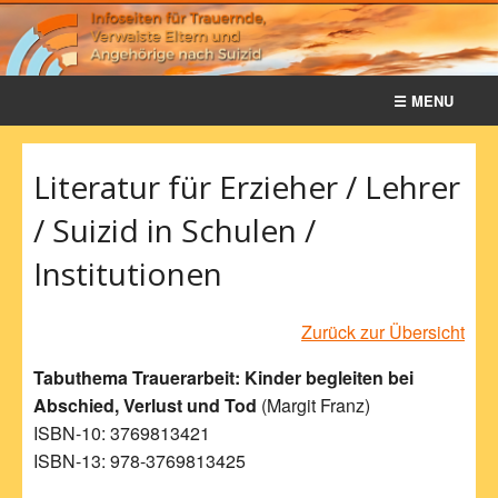
☰ MENU
Home
Literatur für Erzieher / Lehrer
Notfall
/ Suizid in Schulen /
Termine
Institutionen
Geschichte
Zurück zur Übersicht
Rat & Info
Tabuthema Trauerarbeit: Kinder begleiten bei
Literatur
Abschied, Verlust und Tod
(Margit Franz)
ISBN-10: 3769813421
Presse
ISBN-13: 978-3769813425
Links