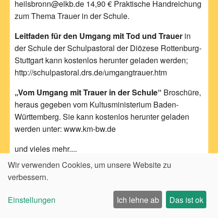
heilsbronn@elkb.de 14,90 € Praktische Handreichung
zum Thema Trauer in der Schule.
Leitfaden für den Umgang mit Tod und Trauer
in
der Schule der Schulpastoral der Diözese Rottenburg-
Stuttgart kann kostenlos herunter geladen werden;
http://schulpastoral.drs.de/umgangtrauer.htm
„Vom Umgang mit Trauer in der Schule“
Broschüre,
heraus gegeben vom Kultusministerium Baden-
Württemberg. Sie kann kostenlos herunter geladen
werden unter: www.km-bw.de
und vieles mehr....
Wir verwenden Cookies, um unsere Website zu
verbessern.
Die größte Begünstigung für Suizid ist Schweigen.
„Das Herz, das nicht spricht, zerbricht“ meint Shakespeare. Es gibt kein
Einstellungen
Ich lehne ab
Das ist ok
Leid, das nicht durch menschliche Nähe gemildert werden könnte.