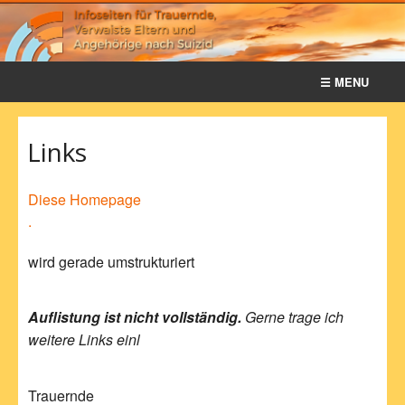
☰ MENU
Home
Links
Notfall
Diese Homepage
Termine
.
Geschichte
wird gerade umstrukturiert
Rat & Info
Auflistung ist nicht vollständig.
Gerne trage ich
Literatur
weitere Links einl
Presse
Trauernde
Links